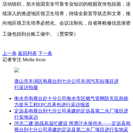
活动组织，加大祖国安全可靠专业知识的校园宣传包括面，连
续深入的推进地区很卫生培养，持续全新宣导状态和文章，推
向地区很卫生培养必然化、会议法制化，自省将检修信息保密
工做包括到台账工做中。（贾荣荣）
上一条
返回列表
下一条
记者专注 Media focus
唐山市丰润区电视台到七分公司丰润汽车站项目进
行采访拍摄
衡水市电视台赴十分公司衡水市区燃气管网防灾应急能
力提升工程EPC总承包进行采访报道
定远县电视台到七分公司承建的定远县第二水厂项目进
行实地采访
河北二建:迎战高温忙建设 挥洒汗水保供水——定远县电
视台到七分公司承建的定远县第二水厂项目进行实地采