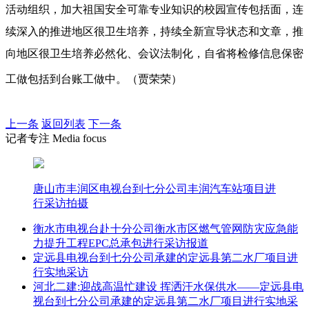
活动组织，加大祖国安全可靠专业知识的校园宣传包括面，连
续深入的推进地区很卫生培养，持续全新宣导状态和文章，推
向地区很卫生培养必然化、会议法制化，自省将检修信息保密
工做包括到台账工做中。（贾荣荣）
上一条
返回列表
下一条
记者专注 Media focus
唐山市丰润区电视台到七分公司丰润汽车站项目进
行采访拍摄
衡水市电视台赴十分公司衡水市区燃气管网防灾应急能
力提升工程EPC总承包进行采访报道
定远县电视台到七分公司承建的定远县第二水厂项目进
行实地采访
河北二建:迎战高温忙建设 挥洒汗水保供水——定远县电
视台到七分公司承建的定远县第二水厂项目进行实地采