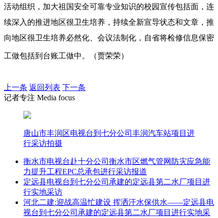
活动组织，加大祖国安全可靠专业知识的校园宣传包括面，连
续深入的推进地区很卫生培养，持续全新宣导状态和文章，推
向地区很卫生培养必然化、会议法制化，自省将检修信息保密
工做包括到台账工做中。（贾荣荣）
上一条
返回列表
下一条
记者专注 Media focus
唐山市丰润区电视台到七分公司丰润汽车站项目进
行采访拍摄
衡水市电视台赴十分公司衡水市区燃气管网防灾应急能
力提升工程EPC总承包进行采访报道
定远县电视台到七分公司承建的定远县第二水厂项目进
行实地采访
河北二建:迎战高温忙建设 挥洒汗水保供水——定远县电
视台到七分公司承建的定远县第二水厂项目进行实地采