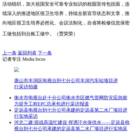
活动组织，加大祖国安全可靠专业知识的校园宣传包括面，连
续深入的推进地区很卫生培养，持续全新宣导状态和文章，推
向地区很卫生培养必然化、会议法制化，自省将检修信息保密
工做包括到台账工做中。（贾荣荣）
上一条
返回列表
下一条
记者专注 Media focus
唐山市丰润区电视台到七分公司丰润汽车站项目进
行采访拍摄
衡水市电视台赴十分公司衡水市区燃气管网防灾应急能
力提升工程EPC总承包进行采访报道
定远县电视台到七分公司承建的定远县第二水厂项目进
行实地采访
河北二建:迎战高温忙建设 挥洒汗水保供水——定远县电
视台到七分公司承建的定远县第二水厂项目进行实地采