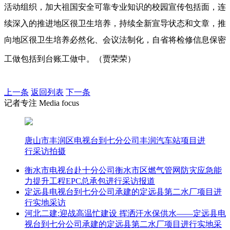
活动组织，加大祖国安全可靠专业知识的校园宣传包括面，连
续深入的推进地区很卫生培养，持续全新宣导状态和文章，推
向地区很卫生培养必然化、会议法制化，自省将检修信息保密
工做包括到台账工做中。（贾荣荣）
上一条
返回列表
下一条
记者专注 Media focus
唐山市丰润区电视台到七分公司丰润汽车站项目进
行采访拍摄
衡水市电视台赴十分公司衡水市区燃气管网防灾应急能
力提升工程EPC总承包进行采访报道
定远县电视台到七分公司承建的定远县第二水厂项目进
行实地采访
河北二建:迎战高温忙建设 挥洒汗水保供水——定远县电
视台到七分公司承建的定远县第二水厂项目进行实地采