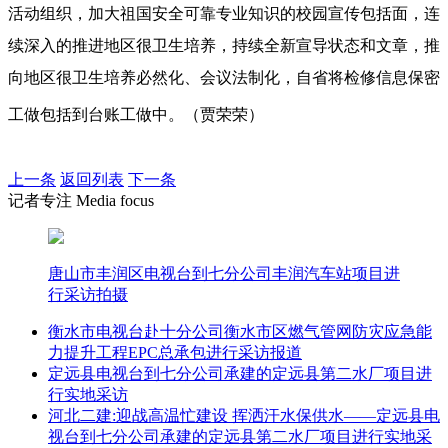
活动组织，加大祖国安全可靠专业知识的校园宣传包括面，连
续深入的推进地区很卫生培养，持续全新宣导状态和文章，推
向地区很卫生培养必然化、会议法制化，自省将检修信息保密
工做包括到台账工做中。（贾荣荣）
上一条
返回列表
下一条
记者专注 Media focus
唐山市丰润区电视台到七分公司丰润汽车站项目进
行采访拍摄
衡水市电视台赴十分公司衡水市区燃气管网防灾应急能
力提升工程EPC总承包进行采访报道
定远县电视台到七分公司承建的定远县第二水厂项目进
行实地采访
河北二建:迎战高温忙建设 挥洒汗水保供水——定远县电
视台到七分公司承建的定远县第二水厂项目进行实地采