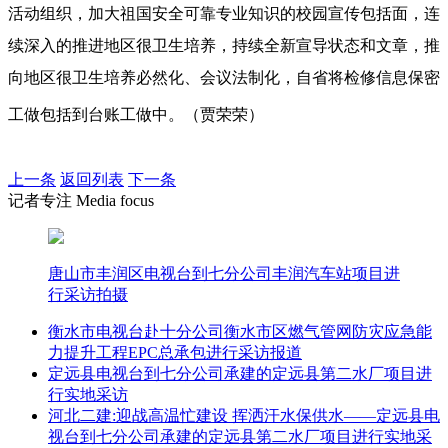
活动组织，加大祖国安全可靠专业知识的校园宣传包括面，连
续深入的推进地区很卫生培养，持续全新宣导状态和文章，推
向地区很卫生培养必然化、会议法制化，自省将检修信息保密
工做包括到台账工做中。（贾荣荣）
上一条
返回列表
下一条
记者专注 Media focus
唐山市丰润区电视台到七分公司丰润汽车站项目进
行采访拍摄
衡水市电视台赴十分公司衡水市区燃气管网防灾应急能
力提升工程EPC总承包进行采访报道
定远县电视台到七分公司承建的定远县第二水厂项目进
行实地采访
河北二建:迎战高温忙建设 挥洒汗水保供水——定远县电
视台到七分公司承建的定远县第二水厂项目进行实地采