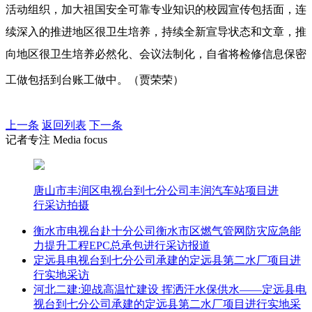
活动组织，加大祖国安全可靠专业知识的校园宣传包括面，连
续深入的推进地区很卫生培养，持续全新宣导状态和文章，推
向地区很卫生培养必然化、会议法制化，自省将检修信息保密
工做包括到台账工做中。（贾荣荣）
上一条
返回列表
下一条
记者专注 Media focus
唐山市丰润区电视台到七分公司丰润汽车站项目进
行采访拍摄
衡水市电视台赴十分公司衡水市区燃气管网防灾应急能
力提升工程EPC总承包进行采访报道
定远县电视台到七分公司承建的定远县第二水厂项目进
行实地采访
河北二建:迎战高温忙建设 挥洒汗水保供水——定远县电
视台到七分公司承建的定远县第二水厂项目进行实地采